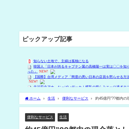
ピックアップ記事
ホーム
生活
便利なサービス
約45億円”??都内
便利なサービス
生活