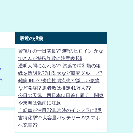
最近の投稿
警視庁の一日署長??3時のヒロイン かな
でさんが特殊詐欺に注意喚起⁉
透明人間になれる?? 試薬で哺乳類の組
織を透明化??山梨大など研究グループ⁉
難病 IBD??炎症性腸疾患??激しい腹痛
など発症!? 患者数は推定41万人??
今日の天気 西日本は日差し届く 関東
や東海は強雨に注意
自転車が注目??非常時のインフラに⁉災
害特化型??大容量バッテリー??スマホ
へ充電??