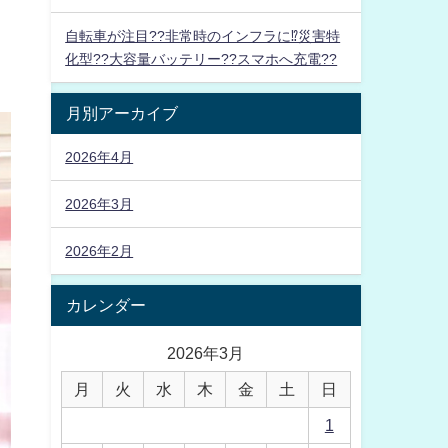
自転車が注目??非常時のインフラに⁉災害特
化型??大容量バッテリー??スマホへ充電??
月別アーカイブ
2026年4月
2026年3月
2026年2月
カレンダー
2026年3月
月
火
水
木
金
土
日
1