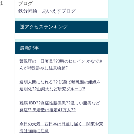
は
ブログ
鉄分補給 あいえすブログ
逆アクセスランキング
最新記事
警視庁の一日署長??3時のヒロイン かなでさ
んが特殊詐欺に注意喚起⁉
透明人間になれる?? 試薬で哺乳類の組織を
透明化??山梨大など研究グループ⁉
難病 IBD??炎症性腸疾患??激しい腹痛など
発症!? 患者数は推定41万人??
今日の天気 西日本は日差し届く 関東や東
海は強雨に注意