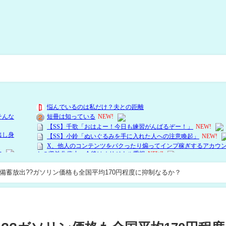
油備蓄放出??ガソリン価格も全国平均170円程度に抑制なるか？