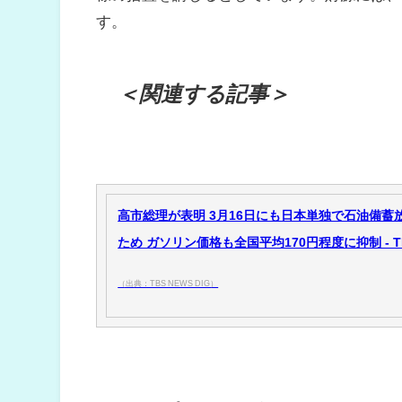
す。
＜関連する記事＞
高市総理が表明 3月16日にも日本単独で石油備
ため ガソリン価格も全国平均170円程度に抑制 - TBS
（出典：TBS NEWS DIG）