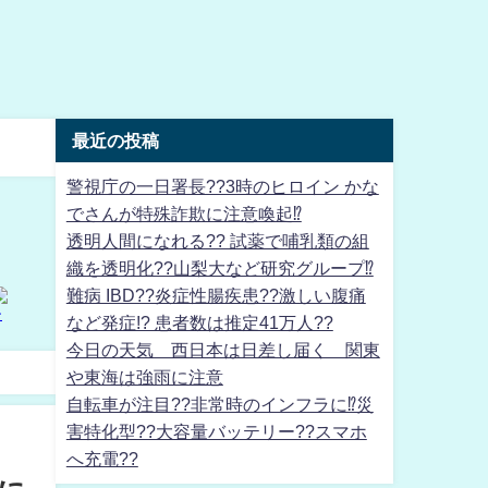
最近の投稿
警視庁の一日署長??3時のヒロイン かな
でさんが特殊詐欺に注意喚起⁉
透明人間になれる?? 試薬で哺乳類の組
織を透明化??山梨大など研究グループ⁉
難病 IBD??炎症性腸疾患??激しい腹痛
など発症!? 患者数は推定41万人??
今日の天気 西日本は日差し届く 関東
や東海は強雨に注意
自転車が注目??非常時のインフラに⁉災
害特化型??大容量バッテリー??スマホ
へ充電??