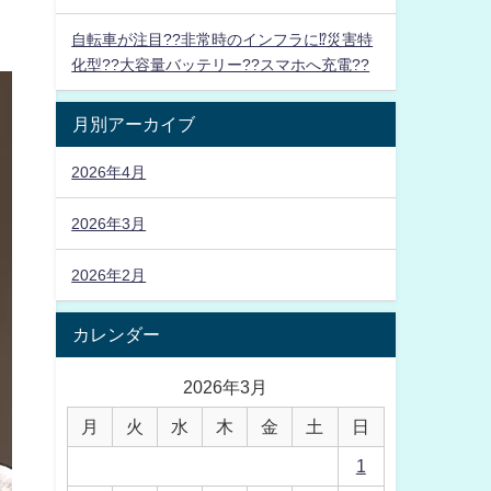
自転車が注目??非常時のインフラに⁉災害特
化型??大容量バッテリー??スマホへ充電??
月別アーカイブ
2026年4月
2026年3月
2026年2月
カレンダー
2026年3月
月
火
水
木
金
土
日
1