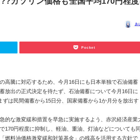
出??ガソリン価格も全国平均170円程
あ
Pocket
高騰に対応するため、今月16日にも日本単独で石油備蓄
蓄放出の正式決定を待たず、石油備蓄について今月16日に
まずは民間備蓄から15日分、国家備蓄から1か月分を放出す
急的な激変緩和措置を早急に実施するよう、赤沢経済産業
で170円程度に抑制し、軽油、重油、灯油などについても
「燃料油価格激変緩和対策基金」の残高を活用する方針で