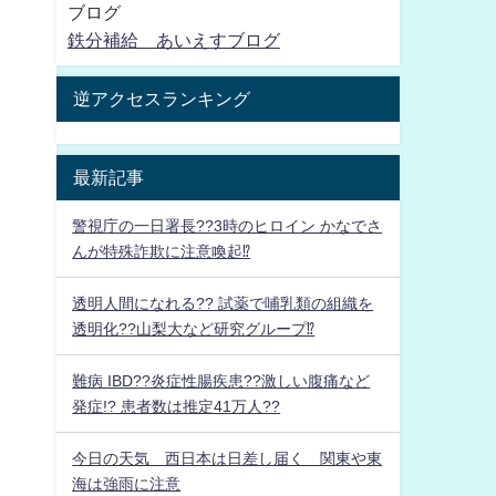
ブログ
鉄分補給 あいえすブログ
逆アクセスランキング
最新記事
警視庁の一日署長??3時のヒロイン かなでさ
んが特殊詐欺に注意喚起⁉
透明人間になれる?? 試薬で哺乳類の組織を
透明化??山梨大など研究グループ⁉
難病 IBD??炎症性腸疾患??激しい腹痛など
発症!? 患者数は推定41万人??
今日の天気 西日本は日差し届く 関東や東
海は強雨に注意