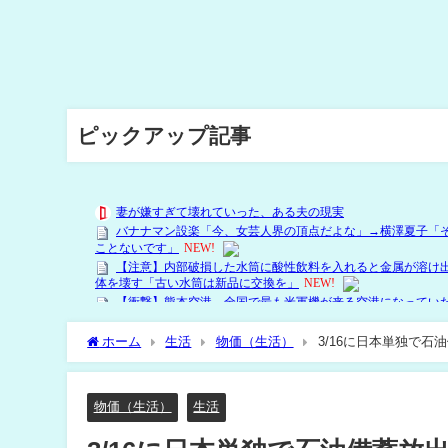
ピックアップ記事
ホーム
生活
物価（生活）
3/16に日本単独で石
物価（生活）
生活