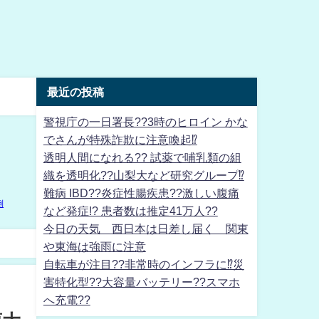
最近の投稿
警視庁の一日署長??3時のヒロイン かな
でさんが特殊詐欺に注意喚起⁉
透明人間になれる?? 試薬で哺乳類の組
織を透明化??山梨大など研究グループ⁉
難病 IBD??炎症性腸疾患??激しい腹痛
など発症!? 患者数は推定41万人??
今日の天気 西日本は日差し届く 関東
や東海は強雨に注意
自転車が注目??非常時のインフラに⁉災
害特化型??大容量バッテリー??スマホ
へ充電??