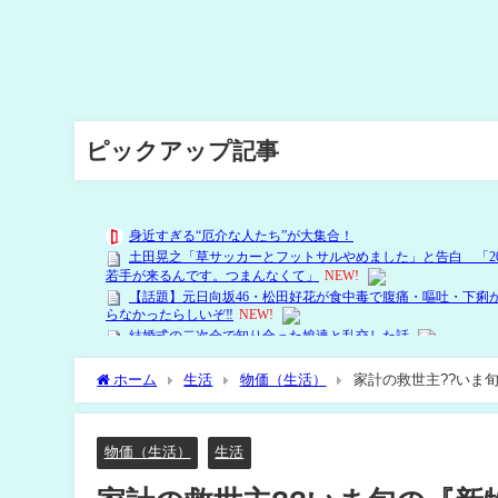
ピックアップ記事
ホーム
生活
物価（生活）
家計の救世主??いま
物価（生活）
生活