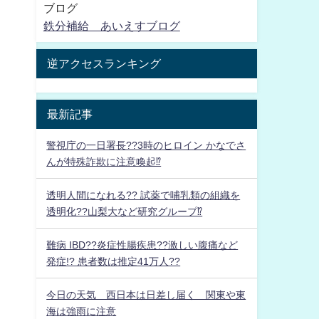
ブログ
鉄分補給 あいえすブログ
逆アクセスランキング
最新記事
警視庁の一日署長??3時のヒロイン かなでさ
んが特殊詐欺に注意喚起⁉
透明人間になれる?? 試薬で哺乳類の組織を
透明化??山梨大など研究グループ⁉
難病 IBD??炎症性腸疾患??激しい腹痛など
発症!? 患者数は推定41万人??
今日の天気 西日本は日差し届く 関東や東
海は強雨に注意