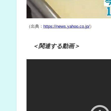
（出典：
https://news.yahoo.co.jp/
）
＜関連する動画＞