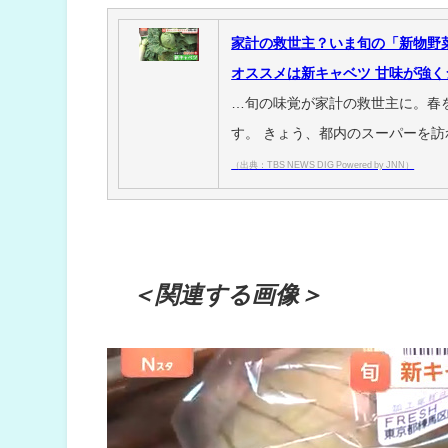
家計の救世主？いま旬の「新物野
オススメは新キャベツ 甘味が強く
…旬の味覚が家計の救世主に。春
す。 きょう、都内のスーパーを訪
（出典：TBS NEWS DIG Powered by JNN）
＜関連する画像＞