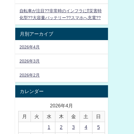
自転車が注目??非常時のインフラに⁉災害特
化型??大容量バッテリー??スマホへ充電??
月別アーカイブ
2026年4月
2026年3月
2026年2月
カレンダー
2026年4月
月
火
水
木
金
土
日
1
2
3
4
5