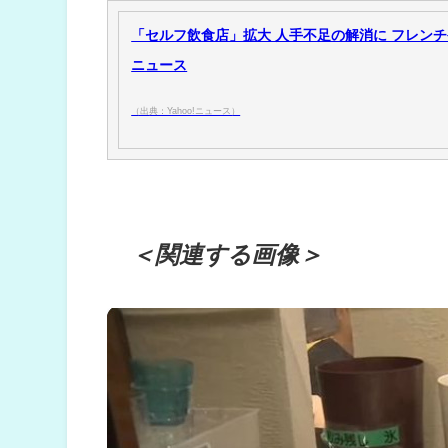
「セルフ飲食店」拡大 人手不足の解消に フレンチやカ
ニュース
（出典：Yahoo!ニュース）
＜関連する画像＞