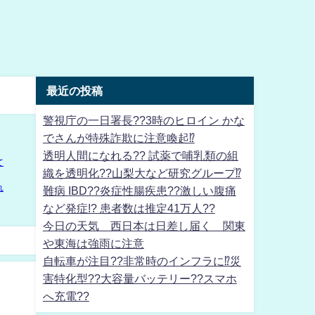
最近の投稿
警視庁の一日署長??3時のヒロイン かな
でさんが特殊詐欺に注意喚起⁉
透明人間になれる?? 試薬で哺乳類の組
織を透明化??山梨大など研究グループ⁉
難病 IBD??炎症性腸疾患??激しい腹痛
など発症!? 患者数は推定41万人??
今日の天気 西日本は日差し届く 関東
や東海は強雨に注意
自転車が注目??非常時のインフラに⁉災
害特化型??大容量バッテリー??スマホ
へ充電??