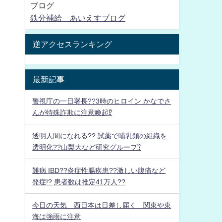
ブログ
鉄分補給 あいえすブログ
逆アクセスランキング
最新記事
警視庁の一日署長??3時のヒロイン かなでさ
んが特殊詐欺に注意喚起⁉
透明人間になれる?? 試薬で哺乳類の組織を
透明化??山梨大など研究グループ⁉
難病 IBD??炎症性腸疾患??激しい腹痛など
発症!? 患者数は推定41万人??
今日の天気 西日本は日差し届く 関東や東
海は強雨に注意