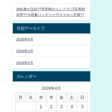
自転車が注目??非常時のインフラに⁉災害特
化型??大容量バッテリー??スマホへ充電??
月別アーカイブ
2026年4月
2026年3月
2026年2月
カレンダー
2026年4月
月
火
水
木
金
土
日
1
2
3
4
5