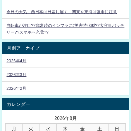
今日の天気 西日本は日差し届く 関東や東海は強雨に注意
自転車が注目??非常時のインフラに⁉災害特化型??大容量バッテ
リー??スマホへ充電??
月別アーカイブ
2026年4月
2026年3月
2026年2月
カレンダー
2026年8月
月
火
水
木
金
土
日