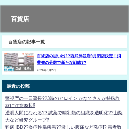
百貨店
百貨店の記事一覧
百貨店の思い出??西武渋谷店9月閉店決定！消
費先の分散で新たな戦略??
店舗（生活）
2026年3月27日
最近の投稿
警視庁の一日署長??3時のヒロイン かなでさんが特殊詐
欺に注意喚起⁉
透明人間になれる?? 試薬で哺乳類の組織を透明化??山梨
大など研究グループ⁉
難病 IBD??炎症性腸疾患??激しい腹痛など発症!? 患者数