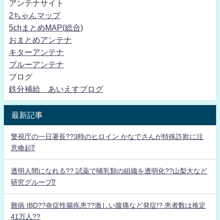
アンテナサイト
2ちゃんマップ
5chまとめMAP(総合)
おまとめアンテナ
キターアンテナ
ブルーアンテナ
ブログ
鉄分補給 あいえすブログ
最新記事
警視庁の一日署長??3時のヒロイン かなでさんが特殊詐欺に注
意喚起⁉
透明人間になれる?? 試薬で哺乳類の組織を透明化??山梨大など
研究グループ⁉
難病 IBD??炎症性腸疾患??激しい腹痛など発症!? 患者数は推定
41万人??