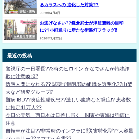
るカラスへの 進化した対策??
害獣・害鳥
2026年4月3日
お逃げなさい??鎌倉武士が津波避難の目印
に??小町通りに新たな街路灯フラッグ⁉
自然発生災害等
2026年3月22日
最近の投稿
警視庁の一日署長??3時のヒロイン かなでさんが特殊詐
欺に注意喚起⁉
透明人間になれる?? 試薬で哺乳類の組織を透明化??山梨
大など研究グループ⁉
難病 IBD??炎症性腸疾患??激しい腹痛など発症!? 患者数
は推定41万人??
今日の天気 西日本は日差し届く 関東や東海は強雨に
注意
自転車が注目??非常時のインフラに⁉災害特化型??大容量
バッテリー??スマホへ充電??