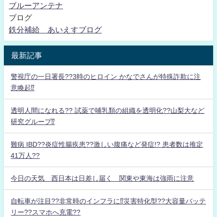
ブルーアンテナ
ブログ
鉄分補給 あいえすブログ
最新記事
警視庁の一日署長??3時のヒロイン かなでさんが特殊詐欺に注
意喚起⁉
透明人間になれる?? 試薬で哺乳類の組織を透明化??山梨大など
研究グループ⁉
難病 IBD??炎症性腸疾患??激しい腹痛など発症!? 患者数は推定
41万人??
今日の天気 西日本は日差し届く 関東や東海は強雨に注意
自転車が注目??非常時のインフラに⁉災害特化型??大容量バッテ
リー??スマホへ充電??