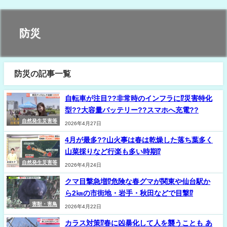
防災
防災の記事一覧
自転車が注目??非常時のインフラに⁉災害特化
型??大容量バッテリー??スマホへ充電??
自然発生災害等
2026年4月27日
4月が最多??山火事は春は乾燥した落ち葉多く
山菜採りなど行楽も多い時期⁉
自然発生災害等
2026年4月24日
クマ目撃急増⁉危険な春グマが関東や仙台駅か
ら2㎞の市街地・岩手・秋田などで目撃⁉
害獣・害鳥
2026年4月22日
カラス対策⁉春に凶暴化して人を襲うことも あ