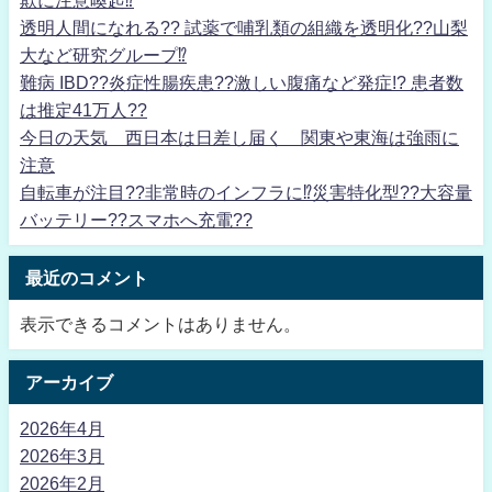
欺に注意喚起⁉
透明人間になれる?? 試薬で哺乳類の組織を透明化??山梨
大など研究グループ⁉
難病 IBD??炎症性腸疾患??激しい腹痛など発症!? 患者数
は推定41万人??
今日の天気 西日本は日差し届く 関東や東海は強雨に
注意
自転車が注目??非常時のインフラに⁉災害特化型??大容量
バッテリー??スマホへ充電??
最近のコメント
表示できるコメントはありません。
アーカイブ
2026年4月
2026年3月
2026年2月