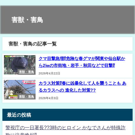
害獣・害鳥
害獣・害鳥の記事一覧
クマ目撃急増⁉危険な春グマが関東や仙台駅か
ら2㎞の市街地・岩手・秋田などで目撃⁉
害獣・害鳥
2026年4月22日
カラス対策⁉春に凶暴化して人を襲うことも あ
るカラスへの 進化した対策??
害獣・害鳥
2026年4月3日
最近の投稿
警視庁の一日署長??3時のヒロイン かなでさんが特殊詐