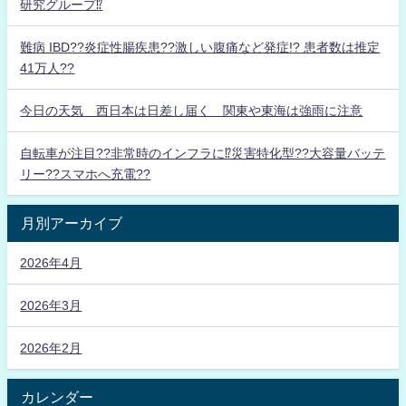
研究グループ⁉
難病 IBD??炎症性腸疾患??激しい腹痛など発症!? 患者数は推定
41万人??
今日の天気 西日本は日差し届く 関東や東海は強雨に注意
自転車が注目??非常時のインフラに⁉災害特化型??大容量バッテ
リー??スマホへ充電??
月別アーカイブ
2026年4月
2026年3月
2026年2月
カレンダー