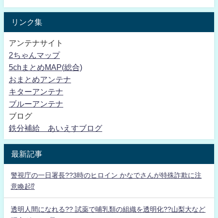
リンク集
アンテナサイト
2ちゃんマップ
5chまとめMAP(総合)
おまとめアンテナ
キターアンテナ
ブルーアンテナ
ブログ
鉄分補給 あいえすブログ
最新記事
警視庁の一日署長??3時のヒロイン かなでさんが特殊詐欺に注
意喚起⁉
透明人間になれる?? 試薬で哺乳類の組織を透明化??山梨大など