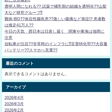
欺に注意喚起⁉
透明人間になれる?? 試薬で哺乳類の組織を透明化??山梨
大など研究グループ⁉
難病 IBD??炎症性腸疾患??激しい腹痛など発症!? 患者数
は推定41万人??
今日の天気 西日本は日差し届く 関東や東海は強雨に
注意
自転車が注目??非常時のインフラに⁉災害特化型??大容量
バッテリー??スマホへ充電??
最近のコメント
表示できるコメントはありません。
アーカイブ
2026年4月
2026年3月
2026年2月