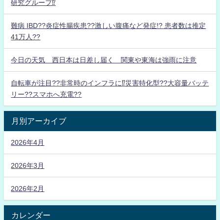
研究グループ⁉
難病 IBD??炎症性腸疾患??激しい腹痛など発症!? 患者数は推定
41万人??
今日の天気 西日本は日差し届く 関東や東海は強雨に注意
自転車が注目??非常時のインフラに⁉災害特化型??大容量バッテ
リー??スマホへ充電??
月別アーカイブ
2026年4月
2026年3月
2026年2月
カレンダー