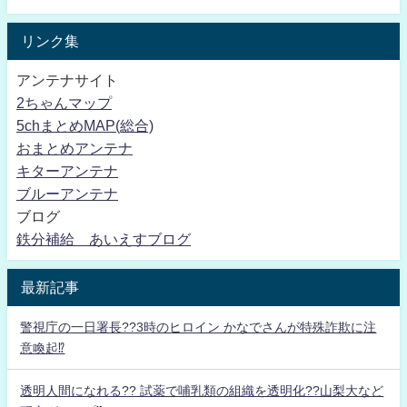
リンク集
アンテナサイト
2ちゃんマップ
5chまとめMAP(総合)
おまとめアンテナ
キターアンテナ
ブルーアンテナ
ブログ
鉄分補給 あいえすブログ
最新記事
警視庁の一日署長??3時のヒロイン かなでさんが特殊詐欺に注
意喚起⁉
透明人間になれる?? 試薬で哺乳類の組織を透明化??山梨大など