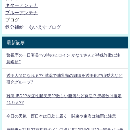
キターアンテナ
ブルーアンテナ
ブログ
鉄分補給 あいえすブログ
最新記事
警視庁の一日署長??3時のヒロイン かなでさんが特殊詐欺に注
意喚起⁉
透明人間になれる?? 試薬で哺乳類の組織を透明化??山梨大など
研究グループ⁉
難病 IBD??炎症性腸疾患??激しい腹痛など発症!? 患者数は推定
41万人??
今日の天気 西日本は日差し届く 関東や東海は強雨に注意
自転車が注目??非常時のインフラに⁉災害特化型??大容量バッテ