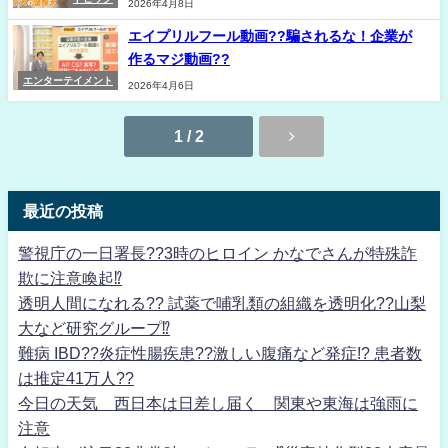
2026年4月8日
エイプリルフール動画??騙されるな！企業が
作るマジ動画??
エンターテイメント
2026年4月6日
1 / 2
最近の投稿
警視庁の一日署長??3時のヒロイン かなでさんが特殊詐
欺に注意喚起⁉
透明人間になれる?? 試薬で哺乳類の組織を透明化??山梨
大など研究グループ⁉
難病 IBD??炎症性腸疾患??激しい腹痛など発症!? 患者数
は推定41万人??
今日の天気 西日本は日差し届く 関東や東海は強雨に
注意