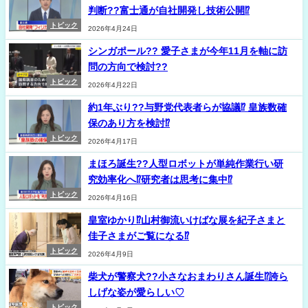
判断??富士通が自社開発し技術公開⁉
トピック
2026年4月24日
シンガポール?? 愛子さまが今年11月を軸に訪
問の方向で検討??
トピック
2026年4月22日
約1年ぶり??与野党代表者らが協議⁉ 皇族数確
保のあり方を検討⁉
トピック
2026年4月17日
まほろ誕生??人型ロボットが単純作業行い研
究効率化へ⁉研究者は思考に集中⁉
トピック
2026年4月16日
皇室ゆかり⁉山村御流いけばな展を紀子さまと
佳子さまがご覧になる⁉
トピック
2026年4月9日
柴犬が警察犬??小さなおまわりさん誕生⁉誇ら
しげな姿が愛らしい♡
トピック