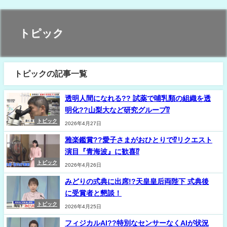
トピック
トピックの記事一覧
透明人間になれる?? 試薬で哺乳類の組織を透
明化??山梨大など研究グループ⁉
トピック
2026年4月27日
雅楽鑑賞??愛子さまがおひとりで⁉リクエスト
演目『青海波』に歓喜⁉
トピック
2026年4月26日
みどりの式典に出席!?天皇皇后両陛下 式典後
に受賞者と懇談！
トピック
2026年4月25日
フィジカルAI??特別なセンサーなくAIが状況