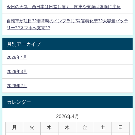
今日の天気 西日本は日差し届く 関東や東海は強雨に注意
自転車が注目??非常時のインフラに⁉災害特化型??大容量バッテ
リー??スマホへ充電??
月別アーカイブ
2026年4月
2026年3月
2026年2月
カレンダー
2026年4月
月
火
水
木
金
土
日