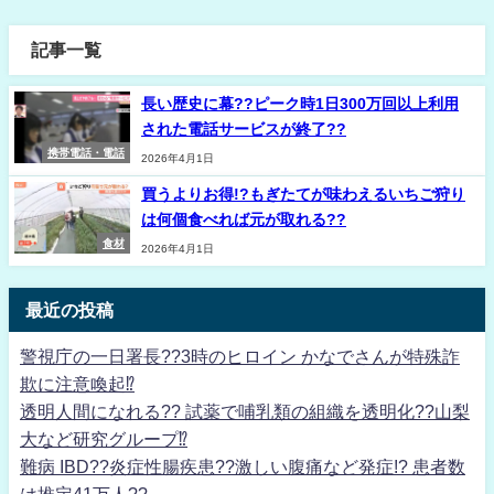
記事一覧
長い歴史に幕??ピーク時1日300万回以上利用
された電話サービスが終了??
携帯電話・電話
2026年4月1日
買うよりお得!?もぎたてが味わえるいちご狩り
は何個食べれば元が取れる??
食材
2026年4月1日
最近の投稿
警視庁の一日署長??3時のヒロイン かなでさんが特殊詐
欺に注意喚起⁉
透明人間になれる?? 試薬で哺乳類の組織を透明化??山梨
大など研究グループ⁉
難病 IBD??炎症性腸疾患??激しい腹痛など発症!? 患者数