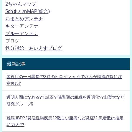
2ちゃんマップ
5chまとめMAP(総合)
おまとめアンテナ
キターアンテナ
ブルーアンテナ
ブログ
鉄分補給 あいえすブログ
最新記事
警視庁の一日署長??3時のヒロイン かなでさんが特殊詐欺に注
意喚起⁉
透明人間になれる?? 試薬で哺乳類の組織を透明化??山梨大など
研究グループ⁉
難病 IBD??炎症性腸疾患??激しい腹痛など発症!? 患者数は推定
41万人??