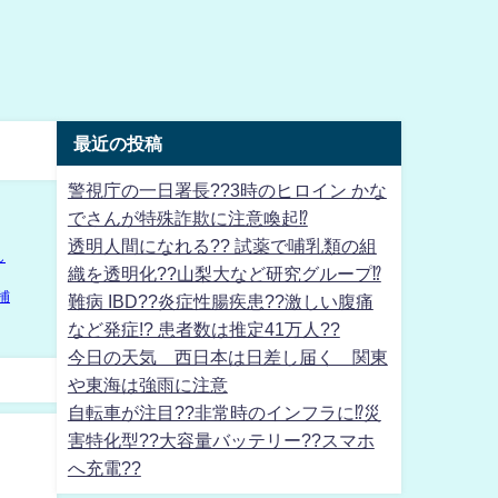
最近の投稿
警視庁の一日署長??3時のヒロイン かな
でさんが特殊詐欺に注意喚起⁉
透明人間になれる?? 試薬で哺乳類の組
織を透明化??山梨大など研究グループ⁉
難病 IBD??炎症性腸疾患??激しい腹痛
など発症!? 患者数は推定41万人??
今日の天気 西日本は日差し届く 関東
や東海は強雨に注意
自転車が注目??非常時のインフラに⁉災
害特化型??大容量バッテリー??スマホ
へ充電??