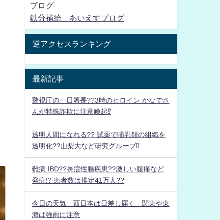
ブログ
鉄分補給 あいえすブログ
逆アクセスランキング
最新記事
警視庁の一日署長??3時のヒロイン かなでさ
んが特殊詐欺に注意喚起⁉
透明人間になれる?? 試薬で哺乳類の組織を
透明化??山梨大など研究グループ⁉
難病 IBD??炎症性腸疾患??激しい腹痛など
発症!? 患者数は推定41万人??
今日の天気 西日本は日差し届く 関東や東
海は強雨に注意