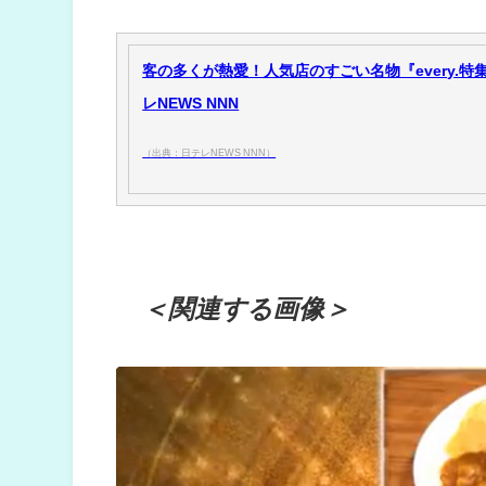
客の多くが熱愛！人気店のすごい名物『every.特集』
レNEWS NNN
（出典：日テレNEWS NNN）
＜関連する画像＞