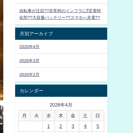
自転車が注目??非常時のインフラに⁉災害特
化型??大容量バッテリー??スマホへ充電??
月別アーカイブ
2026年4月
2026年3月
2026年2月
カレンダー
2026年4月
月
火
水
木
金
土
日
1
2
3
4
5