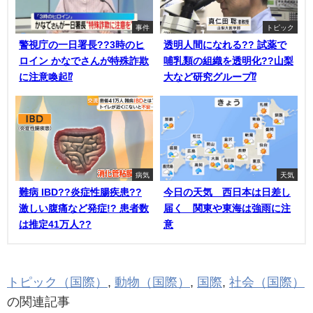
事件
トピック
警視庁の一日署長??3時のヒ
透明人間になれる?? 試薬で
ロイン かなでさんが特殊詐欺
哺乳類の組織を透明化??山梨
に注意喚起⁉
大など研究グループ⁉
病気
天気
難病 IBD??炎症性腸疾患??
今日の天気 西日本は日差し
激しい腹痛など発症!? 患者数
届く 関東や東海は強雨に注
は推定41万人??
意
トピック（国際）
,
動物（国際）
,
国際
,
社会（国際）
の関連記事