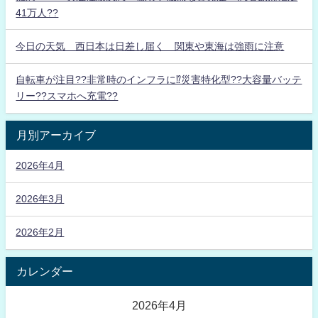
41万人??
今日の天気 西日本は日差し届く 関東や東海は強雨に注意
自転車が注目??非常時のインフラに⁉災害特化型??大容量バッテ
リー??スマホへ充電??
月別アーカイブ
2026年4月
2026年3月
2026年2月
カレンダー
2026年4月