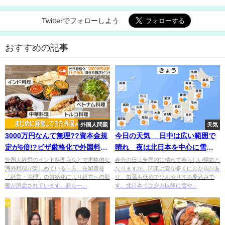
Twitterでフォローしよう
おすすめの記事
外国人問題
天気
3000万円なんて無理??資本金規
今日の天気 日中は広い範囲で
定が6倍!?ビザ厳格化で外国料理
晴れ 夜は北日本を中心に雪や
店の閉店相次ぐ!?
雨強まる
外国人経営のインド料理店などで本格的な
春分の日は全国的に晴れて春らしい陽気と
海外料理が楽しめている一方、在留資格
なりますが、関東は雲が多くにわか雨があ
「経営・管理」の厳格化により経営への影
り、気温も低めでひんやりする見込みで
響が懸念されています。新ルー...
す。北日本では夕方以降に雪や...