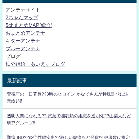
アンテナサイト
2ちゃんマップ
5chまとめMAP(総合)
おまとめアンテナ
キターアンテナ
ブルーアンテナ
ブログ
鉄分補給 あいえすブログ
最新記事
警視庁の一日署長??3時のヒロイン かなでさんが特殊詐欺に注
意喚起⁉
透明人間になれる?? 試薬で哺乳類の組織を透明化??山梨大など
研究グループ⁉
難病 IBD??炎症性腸疾患??激しい腹痛など発症!? 患者数は推定