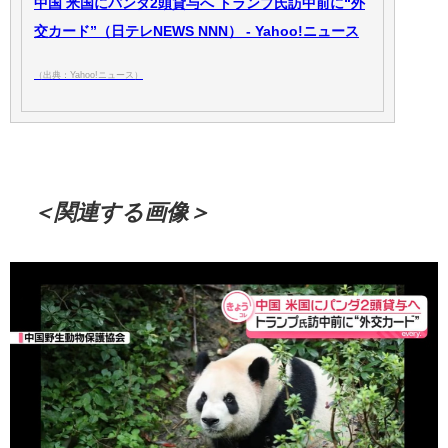
中国 米国にパンダ2頭貸与へ トランプ氏訪中前に“外
交カード”（日テレNEWS NNN） - Yahoo!ニュース
（出典：Yahoo!ニュース）
＜関連する画像＞