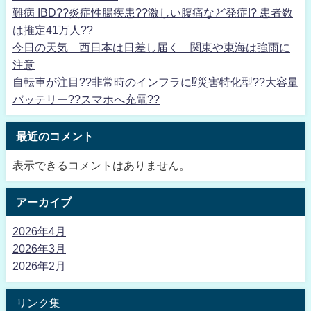
難病 IBD??炎症性腸疾患??激しい腹痛など発症!? 患者数
は推定41万人??
今日の天気 西日本は日差し届く 関東や東海は強雨に
注意
自転車が注目??非常時のインフラに⁉災害特化型??大容量
バッテリー??スマホへ充電??
最近のコメント
表示できるコメントはありません。
アーカイブ
2026年4月
2026年3月
2026年2月
リンク集