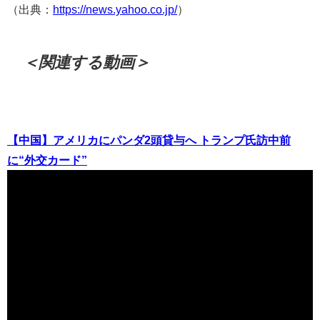
（出典：
https://news.yahoo.co.jp/
）
＜関連する動画＞
【中国】アメリカにパンダ2頭貸与へ トランプ氏訪中前
に“外交カード”