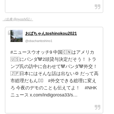
（出典 @nyoshi51）
おばちゃんtoshinokou2021
@obachantoshino1
#ニュースウオッチ9 中国🇨🇳はアメリカ
🇺🇸にパンダ🐼2頭貸与決定だそう！ トラ
ンプ氏の訪中に合わせて🐼パンダ🐼外交！
🇯🇵日本にはそんな話は出ない💢 だって高
市総理だもん😮‍💨 #外交できる総理に変え
ろ 今夜のデモのことも伝えてよ！ #NHK
ニュース x.com/indigorosa33/s…