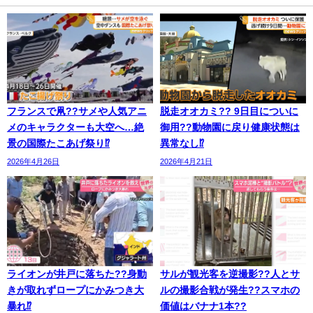
フランスで凧??サメや人気アニ
脱走オオカミ?? 9日目についに
メのキャラクターも大空へ…絶
御用??動物園に戻り健康状態は
景の国際たこあげ祭り⁉
異常なし⁉
2026年4月26日
2026年4月21日
ライオンが井戸に落ちた??身動
サルが観光客を逆撮影??人とサ
きが取れずロープにかみつき大
ルの撮影合戦が発生??スマホの
暴れ⁉
価値はバナナ1本??