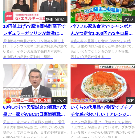
物価（生活）
グルメ
10円値上げ??原油価格乱高下で
パワフル家族食堂??ジャンボと
レギュラーガソリンが急激に値
んかつ定食1,300円??2キロ超の
段が上がりすぎる⁉
特盛天丼3,680円??
原油価格の急騰がガソリン価格を押し上
家庭の味を重視した食堂『every.』を特
げ、トランプ大統領は問題の終息を試みて
集。店主の情熱が詰まった料理を通じて、
いるが、イランの反論で先行き不透明。
温かいおもてなしと食の楽しさを提供。
原油価格の急激な変動は、経済...
店主の心意気が伺える、...
トピック
食材
60年ぶり??天覧試合の観戦??天
いくらの代用品??割安でプチプ
皇ご一家がWBCの日豪戦観戦??
チ食感がおいしい！アレンジレ
愛子さまは初観戦⁉
シピも豊富で検索数1.4倍増??
天皇ご一家がWBC日豪戦を観戦し、愛子
イクラの高騰を受け、代替として安価な
さまの初観戦が話題に。60年ぶりの天覧
「とびこ」が注目されています。プチプチ
試合として注目を集め、日本の野球文化へ
した食感とクセのない味で料理に使いやす
の関心が示されたイベントで...
く、チャーハンなどで人気を集...