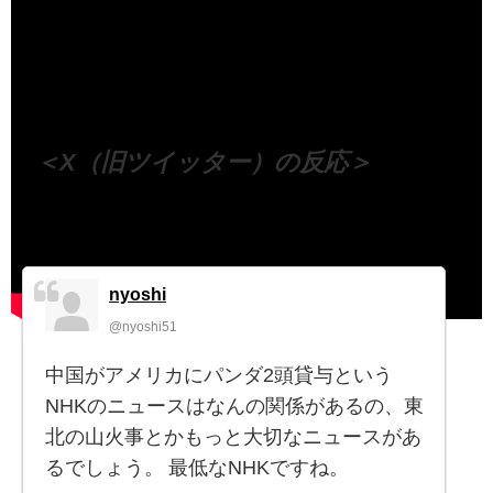
（出典 Youtube）
＜X（旧ツイッター）の反応＞
nyoshi
@nyoshi51
中国がアメリカにパンダ2頭貸与という
NHKのニュースはなんの関係があるの、東
北の山火事とかもっと大切なニュースがあ
るでしょう。 最低なNHKですね。