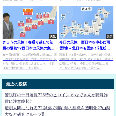
天気
天気
きょうの天気！春通り越して初
今日の天気 西日本を中心に雨
夏の陽気??西日本は天気の急変
雲⁉東～北日本も雲多く⁉花粉・
に注意！
桜の開花情報アリ〼
春一番の影響で広範囲が初夏の陽気に。西
西日本では雲が広がり、九州南部や沖縄で
日本では天気が急変しやすいので注意しな
強雨の可能性。東北日本も雲多く、週末に
がら、晴れの日を楽しみましょう。 本日
は晴れの予報。 今日の天気予報による
は春一番の影響で、春を通り...
と、特に西日本において雲が広...
最近の投稿
警視庁の一日署長??3時のヒロイン かなでさんが特殊詐
欺に注意喚起⁉
透明人間になれる?? 試薬で哺乳類の組織を透明化??山梨
大など研究グループ⁉