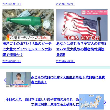
2026年4月19日
2026年3月22日
海洋ゴミの山??バリ島のビーチ
あなたは信じる？宇宙人の存在⁉
に大量のゴミ??モンスーンの影
オバマ元大統領の機密情報漏洩
響で漂着か？
発言⁉
2026年3月15日
2026年2月21日
みどりの式典に出席!?天皇皇后両陛下 式典後に受賞
者と懇談！
今日の天気 西日本は激しい雨や雷雨のおそれ あ
す朝は関東・東海でも土砂降りに