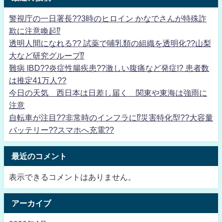
警視庁の一日署長??3時のヒロイン かなでさんが特殊詐
欺に注意喚起⁉
透明人間になれる?? 試薬で哺乳類の組織を透明化??山梨
大など研究グループ⁉
難病 IBD??炎症性腸疾患??激しい腹痛など発症!? 患者数
は推定41万人??
今日の天気 西日本は日差し届く 関東や東海は強雨に
注意
自転車が注目??非常時のインフラに⁉災害特化型??大容量
バッテリー??スマホへ充電??
最近のコメント
表示できるコメントはありません。
アーカイブ