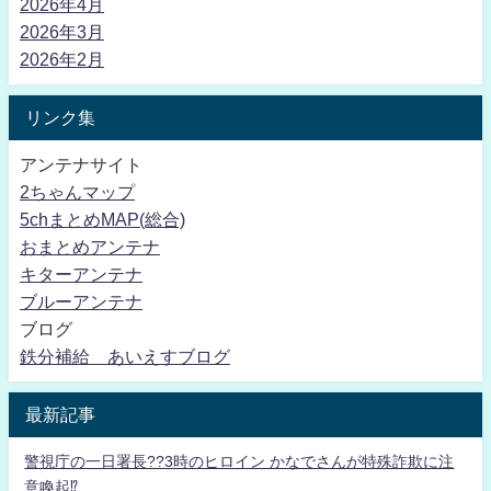
2026年4月
2026年3月
2026年2月
リンク集
アンテナサイト
2ちゃんマップ
5chまとめMAP(総合)
おまとめアンテナ
キターアンテナ
ブルーアンテナ
ブログ
鉄分補給 あいえすブログ
最新記事
警視庁の一日署長??3時のヒロイン かなでさんが特殊詐欺に注
意喚起⁉