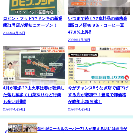
ロビン・フッド??ドンキの新業
いつまで続く??食料品の価格高
態⁈1号店が愛知にオープン！
騰⁉コメ類48.9％・コーヒー豆
47.0％上昇⁉
2026年4月25日
2026年4月25日
4月が最多??山火事は春は乾燥し
今がチャンス⁉うなぎ店で値下げ
た落ち葉多く山菜採りなど行楽
する店が増加中！豊漁で卸価格
も多い時期⁉
が昨年比25％減！
2026年4月24日
2026年4月24日
個性派ローカルスーパー??人が集まる店には理由が