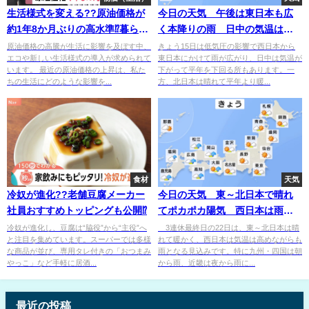
生活様式を変える??原油価格が
今日の天気 午後は東日本も広
約1年8か月ぶりの高水準⁉暮らし
く本降りの雨 日中の気温はき
へ影響するものも高くなる⁉
のうより大幅に低く
原油価格の高騰が生活に影響を及ぼす中、
きょう15日は低気圧の影響で西日本から
エコや新しい生活様式の導入が求められて
東日本にかけて雨が広がり、日中は気温が
います。 最近の原油価格の上昇は、私た
下がって平年を下回る所もあります。一
ちの生活にどのような影響を...
方、北日本は晴れて平年より暖...
食材
天気
冷奴が進化??老舗豆腐メーカー
今日の天気 東～北日本で晴れ
社員おすすめトッピングも公開⁉
てポカポカ陽気 西日本は雨具
の出番
冷奴が進化し、豆腐は“脇役”から“主役”へ
3連休最終日の22日は、東～北日本は晴
と注目を集めています。スーパーでは多様
れて暖かく、西日本は気温は高めながらも
な商品が並び、専用タレ付きの「おつまみ
雨となる見込みです。特に九州・四国は朝
やっこ」など手軽に居酒...
から雨、近畿は夜から雨に...
最近の投稿