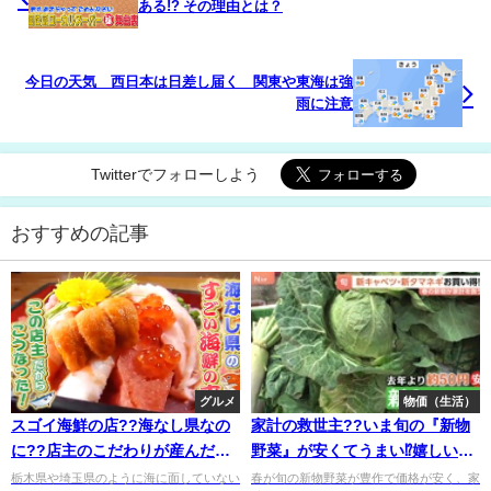
ある!? その理由とは？
今日の天気 西日本は日差し届く 関東や東海は強
雨に注意
Twitterでフォローしよう
おすすめの記事
グルメ
物価（生活）
スゴイ海鮮の店??海なし県なの
家計の救世主??いま旬の『新物
に??店主のこだわりが産んだ
野菜』が安くてうまい⁉嬉しいお
『この店主だからこうなっ
手頃大特価！
栃木県や埼玉県のように海に面していない
春が旬の新物野菜が豊作で価格が安く、家