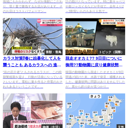
地域にもかかわらず、なぜか海鮮にこだわ
計の助けとなっています。特に新キャベツ
た』??
り、質と量で勝負するお店があります。そ
や新ジャガイモなどが手頃で、去年より2
のお店はコストパフォーマン...
～3割安いものもあり人気で...
害獣・害鳥
トピック（国際）
カラス対策⁉春に凶暴化して人を
脱走オオカミ?? 9日目についに
襲うことも あるカラスへの 進化
御用??動物園に戻り健康状態は
した対策??
異常なし⁉
“街の厄介者”ともされるカラスが、この時
韓国の動物園から脱走したオオカミが9日
期繁殖期を迎え、行動が活発になっている
間逃げ続けた末、水路で発見・捕獲されま
といいます。電柱に巣を作ると停電のおそ
した。健康状態に問題はありませんでした
れもあるということです。...
が、胃から釣り針が見つかり...
物価（生活）
天気