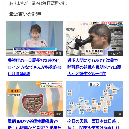
ありますが、基本は毎日更新です。
最近書いた記事
事件
トピック
警視庁の一日署長??3時のヒ
透明人間になれる?? 試薬で
ロイン かなでさんが特殊詐欺
哺乳類の組織を透明化??山梨
に注意喚起⁉
大など研究グループ⁉
病気
天気
難病 IBD??炎症性腸疾患??
今日の天気 西日本は日差し
激しい腹痛など発症!? 患者数
届く 関東や東海は強雨に注