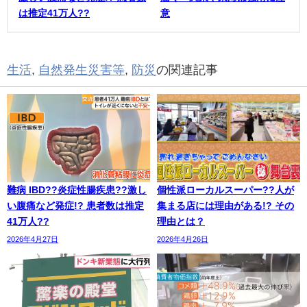
は推定41万人??
意
生活
,
自然発生災害等
,
防災
の関連記事
難病 IBD??炎症性腸疾患??激し
個性派ローカルスーパー??人が
い腹痛など発症!? 患者数は推定
集まる店には理由がある!? その
41万人??
理由とは？
2026年4月27日
2026年4月26日