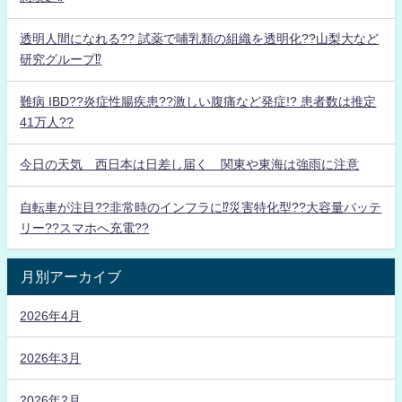
透明人間になれる?? 試薬で哺乳類の組織を透明化??山梨大など
研究グループ⁉
難病 IBD??炎症性腸疾患??激しい腹痛など発症!? 患者数は推定
41万人??
今日の天気 西日本は日差し届く 関東や東海は強雨に注意
自転車が注目??非常時のインフラに⁉災害特化型??大容量バッテ
リー??スマホへ充電??
月別アーカイブ
2026年4月
2026年3月
2026年2月