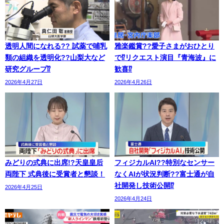
透明人間になれる?? 試薬で哺乳
雅楽鑑賞??愛子さまがおひとり
類の組織を透明化??山梨大など
で⁉リクエスト演目『青海波』に
研究グループ⁉
歓喜⁉
2026年4月27日
2026年4月26日
みどりの式典に出席!?天皇皇后
フィジカルAI??特別なセンサー
両陛下 式典後に受賞者と懇談！
なくAIが状況判断??富士通が自
社開発し技術公開⁉
2026年4月25日
2026年4月24日