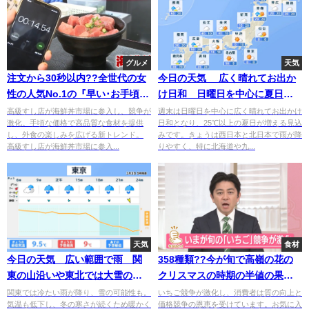
グルメ
天気
注文から30秒以内??全世代の女
今日の天気 広く晴れてお出か
性の人気No.1の『早い･お手頃･
け日和 日曜日を中心に夏日続
ぜいたく』丼??
出
高級すし店が海鮮丼市場に参入し、競争が
週末は日曜日を中心に広く晴れてお出かけ
激化。手頃な価格で高品質な食材を提供
日和となり、25℃以上の夏日が増える見込
し、外食の楽しみを広げる新トレンド。
みです。きょうは西日本と北日本で雨が降
高級すし店が海鮮丼市場に参入...
りやすく、特に北海道や九...
天気
食材
今日の天気 広い範囲で雨 関
358種類??今が旬で高嶺の花の
東の山沿いや東北では大雪のお
クリスマスの時期の半値の果
それも 気温大幅ダウン
物??保存方法も解説⁉
関東では冷たい雨が降り、雪の可能性も。
いちご競争が激化し、消費者は質の向上と
気温も低下し、冬の寒さが続くため暖かく
価格競争の恩恵を受けています。お気に入