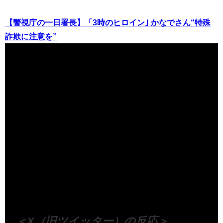
【警視庁の一日署長】「3時のヒロイン｣ かなでさん“特殊
詐欺に注意を”
（出典 Youtube）
＜X（旧ツイッター）の反応＞