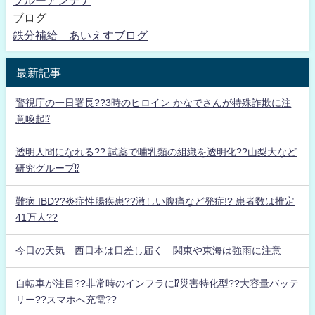
ブログ
鉄分補給 あいえすブログ
最新記事
警視庁の一日署長??3時のヒロイン かなでさんが特殊詐欺に注
意喚起⁉
透明人間になれる?? 試薬で哺乳類の組織を透明化??山梨大など
研究グループ⁉
難病 IBD??炎症性腸疾患??激しい腹痛など発症!? 患者数は推定
41万人??
今日の天気 西日本は日差し届く 関東や東海は強雨に注意
自転車が注目??非常時のインフラに⁉災害特化型??大容量バッテ
リー??スマホへ充電??