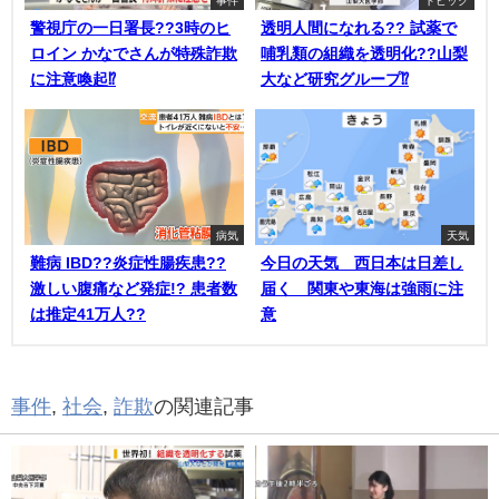
警視庁の一日署長??3時のヒ
透明人間になれる?? 試薬で
ロイン かなでさんが特殊詐欺
哺乳類の組織を透明化??山梨
に注意喚起⁉
大など研究グループ⁉
病気
天気
難病 IBD??炎症性腸疾患??
今日の天気 西日本は日差し
激しい腹痛など発症!? 患者数
届く 関東や東海は強雨に注
は推定41万人??
意
事件
,
社会
,
詐欺
の関連記事