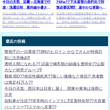
今日の天気 近畿～北海道で行
748㎞??下水道管の老朽化で対
楽・洗濯日和 紫外線や暑さ対
策必要区間⁉ 速やかな更新へ国
策は忘れずに
土交通省が支援へ！
今日は近畿〜北海道で晴れてお出かけ・洗
埼玉県八潮市の道路陥没事故を受け、国土
濯日和となる一方、沖縄や九州は雨、中
交通省が老朽化した下水道管（直径2m以
国・四国もにわか雨の可能性があります。
上・30年以上経過）の調査を全国に要請
気温は広く20℃以上で、名古...
しました。約5121kmの...
最近の投稿
警視庁の一日署長??3時のヒロイン かなでさんが特殊詐
欺に注意喚起⁉
透明人間になれる?? 試薬で哺乳類の組織を透明化??山梨
大など研究グループ⁉
難病 IBD??炎症性腸疾患??激しい腹痛など発症!? 患者数
は推定41万人??
今日の天気 西日本は日差し届く 関東や東海は強雨に
注意
自転車が注目??非常時のインフラに⁉災害特化型??大容量
バッテリー??スマホへ充電??