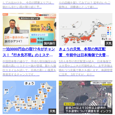
してお出かけを。 今日の関東エリアは、
りの品種を探してみては？ 近年のいちご
朝から冷たい雨が降り続く予...
競争は、消費者にとって嬉し...
国内旅行
天気
一泊3000円台の宿??今がチャン
きょうの天気 冬型の気圧配
ス！『行き先不明』のミステリ
置 午前中は日本海側で大雪
ーツアーもアリ〼??
晴れる太平洋側もヒンヤリ
中国団体客の減少で、手頃な宿泊施設や自
3月も冬型の気圧配置が続き、日本海側で
由度の高いミステリー旅が登場。新たな旅
は大雪やふぶきの可能性あり。太平洋側は
行スタイルを試して、日本の美しい風景を
晴れつつ北風で寒さを感じます。体調管理
再発見するチャンスです。 ...
に注意。 3月ですが、まだ...
天気
インフラ