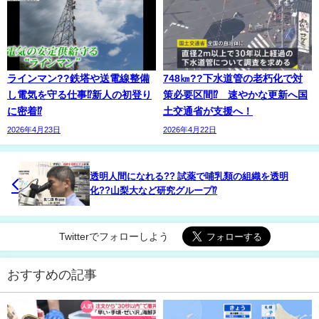
ラインマン??鉄塔や送電線整備
748㎞??下水道管の老朽化で対
し電気を守る仕事⁉新人の初登り
策必要区間⁉ 速やかな更新へ国
に密着⁉
土交通省が支援へ！
2026年4月23日
2026年4月22日
透明人間になれる?? 試薬で哺乳類の組織を透明
化??山梨大など研究グループ⁉
Twitterでフォローしよう
おすすめの記事