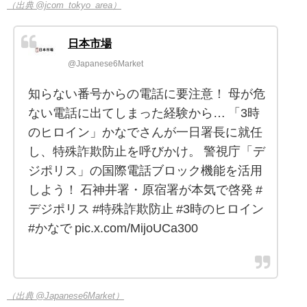
（出典 @jcom_tokyo_area）
日本市場
@Japanese6Market
知らない番号からの電話に要注意！ 母が危
ない電話に出てしまった経験から… 「3時
のヒロイン」かなでさんが一日署長に就任
し、特殊詐欺防止を呼びかけ。 警視庁「デ
ジポリス」の国際電話ブロック機能を活用
しよう！ 石神井署・原宿署が本気で啓発 #
デジポリス #特殊詐欺防止 #3時のヒロイン
#かなで pic.x.com/MijoUCa300
（出典 @Japanese6Market）