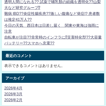
透明人間になれる?? 試薬で哺乳類の組織を透明化??山梨
大など研究グループ⁉
難病 IBD??炎症性腸疾患??激しい腹痛など発症!? 患者数
は推定41万人??
今日の天気 西日本は日差し届く 関東や東海は強雨に
注意
自転車が注目??非常時のインフラに⁉災害特化型??大容量
バッテリー??スマホへ充電??
最近のコメント
表示できるコメントはありません。
アーカイブ
2026年4月
2026年3月
2026年2月