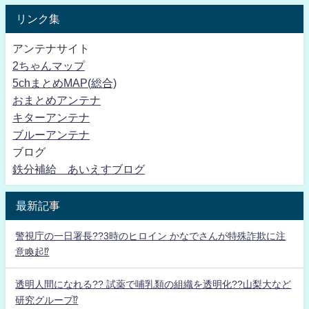
リンク集
アンテナサイト
2ちゃんマップ
5chまとめMAP(総合)
おまとめアンテナ
キターアンテナ
ブルーアンテナ
ブログ
鉄分補給 あいえすブログ
最新記事
警視庁の一日署長??3時のヒロイン かなでさんが特殊詐欺に注
意喚起⁉
透明人間になれる?? 試薬で哺乳類の組織を透明化??山梨大など
研究グループ⁉