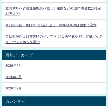
難病 IBD??炎症性腸疾患??激しい腹痛など発症!? 患者数は推定
41万人??
今日の天気 西日本は日差し届く 関東や東海は強雨に注意
自転車が注目??非常時のインフラに⁉災害特化型??大容量バッテ
リー??スマホへ充電??
月別アーカイブ
2026年4月
2026年3月
2026年2月
カレンダー