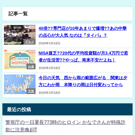
記事一覧
40倍??専門店が10年あまりで爆増??あの中華
の点心が大人気 なのは『タイパ』？
グルメ
2026年3月18日
NISA貧乏??20代の平均投資額が月3.4万円で若
者が生活苦??やっぱ、将来不安だよね！
お金
2026年3月18日
今日の天気 西から雨の範囲広がる 関東は夕
方にわか雨 本降りの雨は日付変わってから
天気
2026年3月18日
最近の投稿
警視庁の一日署長??3時のヒロイン かなでさんが特殊詐
欺に注意喚起⁉