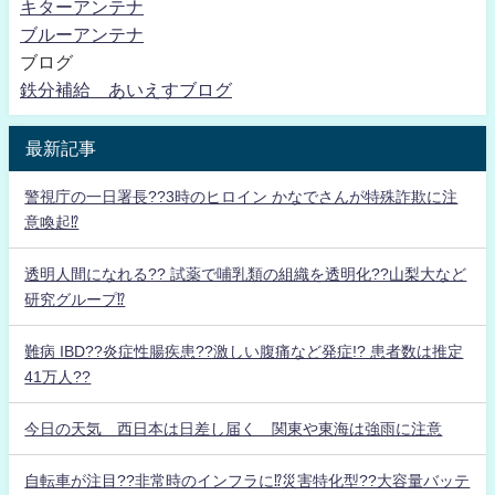
キターアンテナ
ブルーアンテナ
ブログ
鉄分補給 あいえすブログ
最新記事
警視庁の一日署長??3時のヒロイン かなでさんが特殊詐欺に注
意喚起⁉
透明人間になれる?? 試薬で哺乳類の組織を透明化??山梨大など
研究グループ⁉
難病 IBD??炎症性腸疾患??激しい腹痛など発症!? 患者数は推定
41万人??
今日の天気 西日本は日差し届く 関東や東海は強雨に注意
自転車が注目??非常時のインフラに⁉災害特化型??大容量バッテ