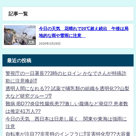
記事一覧
今日の天気 花晴れで20℃超え続出 午後は局
地的な雨や雷雨に注意
天気
2026年3月29日
最近の投稿
警視庁の一日署長??3時のヒロイン かなでさんが特殊詐
欺に注意喚起⁉
透明人間になれる?? 試薬で哺乳類の組織を透明化??山梨
大など研究グループ⁉
難病 IBD??炎症性腸疾患??激しい腹痛など発症!? 患者数
は推定41万人??
今日の天気 西日本は日差し届く 関東や東海は強雨に
注意
自転車が注目??非常時のインフラに⁉災害特化型??大容量