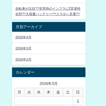
自転車が注目??非常時のインフラに⁉災害特
化型??大容量バッテリー??スマホへ充電??
月別アーカイブ
2026年4月
2026年3月
2026年2月
カレンダー
2026年3月
月
火
水
木
金
土
日
1