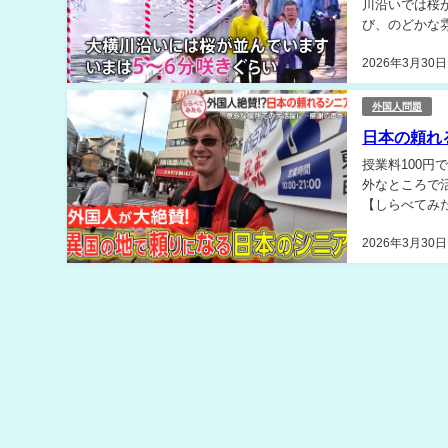
川沿いでは桜
び、のどかな
月12日まで開
2026年3月30日
外国人問題
日本の頼れ
授業料100円
外なところで活躍する
【しらべてみたら】 - fnn.jp （出
関連...
2026年3月30日