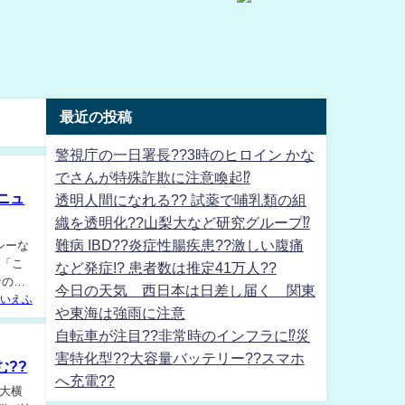
最近の投稿
警視庁の一日署長??3時のヒロイン かな
でさんが特殊詐欺に注意喚起⁉
ニュ
透明人間になれる?? 試薬で哺乳類の組
織を透明化??山梨大など研究グループ⁉
難病 IBD??炎症性腸疾患??激しい腹痛
シーな
、「こ
など発症!? 患者数は推定41万人??
なの
今日の天気 西日本は日差し届く 関東
いえふ
や東海は強雨に注意
自転車が注目??非常時のインフラに⁉災
害特化型??大容量バッテリー??スマホ
??
へ充電??
大横