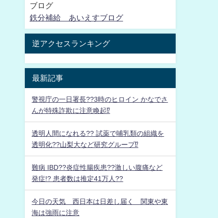
ブログ
鉄分補給 あいえすブログ
逆アクセスランキング
最新記事
警視庁の一日署長??3時のヒロイン かなでさ
んが特殊詐欺に注意喚起⁉
透明人間になれる?? 試薬で哺乳類の組織を
透明化??山梨大など研究グループ⁉
難病 IBD??炎症性腸疾患??激しい腹痛など
発症!? 患者数は推定41万人??
今日の天気 西日本は日差し届く 関東や東
海は強雨に注意