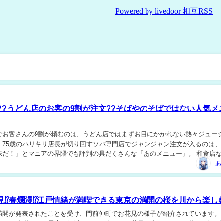
??うどん店のお客の9割が注文??そばやのそばではない人気メ
でお客さんの9割が頼むのは、うどん店ではまずお目にかかれない熱々ジュー
。75歳のハリキリ店長が切り回すソバ専門店でジャンジャン注文が入るのは
味だ！」とマニアの界隈でも評判の具だくさんな「あのメニュー」。 和食店
外なメニューでお客さんの舌をロックオンする人...
あ
見⁉春爛漫⁉江戸情緒が満喫できる東京の満開の桜を川から楽しむ
開が発表されたことを受け、門前仲町でお花見の様子が紹介されています。