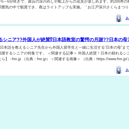
が5～6分咲きで、露店の深川めしや船上からの花見が楽しめます。約200本の
雰囲気の中で観賞でき、夜はライトアップも実施。「お江戸深川さくらまつり
催されており、今後も花見を楽しめると伝え...
あ
るシニア??外国人が絶賛⁉日本語教室の驚愕の月謝??日本の母?
で日本語を教えるシニア先生から外国人留学生と一緒に生活する“日本の母”ま
シニアの特集です。 ＜関連する記事＞ 外国人絶賛！日本の頼れるシニア
典：fnn.jp） ＜関連する画像＞ （出典：https://www.fnn.jp/） ＜
あ