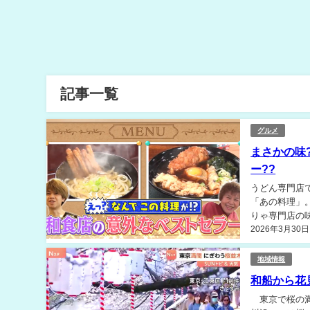
記事一覧
グルメ
まさかの味
ー??
うどん専門店
「あの料理」
りゃ専門店の
2026年3月30日
に…専門外の意
地域情報
和船から花
東京で桜の満